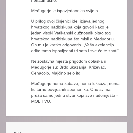
nenadmašno:
Međugorje je ispovjedaonica svijeta.
U prilog ovoj činjenici ide izjava jednog
hrvatskog nadbiskupa koja govori kako je
jedan visoki Vatikanski dužnosnik pitao tog
hrvatskog nadbiskupa što misli o Međugorju.
On mu je kratko odgovorio. „Vaša exelencijo
odite tamo ispovijedati tri sata i sve će te znati“
Neizostavna mjesta prigodom dolaska u
Međugorje su: Brdo ukazanja, Križevac,
Cenacolo, Majčino selo itd.
Međugorje nema zabave, nema luksuza, nema
kulturno povijesnih spomenika. Ono svima
pruža samo jednu stvar koja sve nadomješta -
MOLITVU.