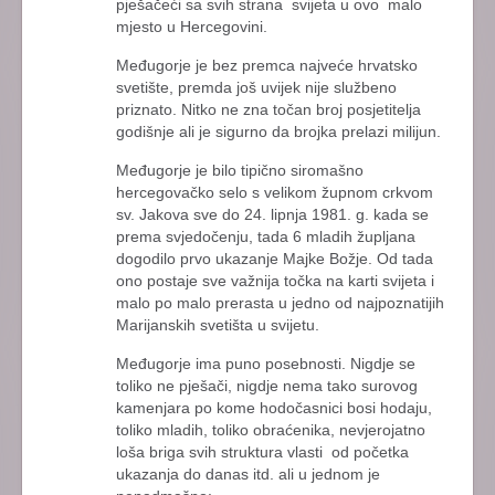
pješačeći sa svih strana svijeta u ovo malo
mjesto u Hercegovini.
Međugorje je bez premca najveće hrvatsko
svetište, premda još uvijek nije službeno
priznato. Nitko ne zna točan broj posjetitelja
godišnje ali je sigurno da brojka prelazi milijun.
Međugorje je bilo tipično siromašno
hercegovačko selo s velikom župnom crkvom
sv. Jakova sve do 24. lipnja 1981. g. kada se
prema svjedočenju, tada 6 mladih župljana
dogodilo prvo ukazanje Majke Božje. Od tada
ono postaje sve važnija točka na karti svijeta i
malo po malo prerasta u jedno od najpoznatijih
Marijanskih svetišta u svijetu.
Međugorje ima puno posebnosti. Nigdje se
toliko ne pješači, nigdje nema tako surovog
kamenjara po kome hodočasnici bosi hodaju,
toliko mladih, toliko obraćenika, nevjerojatno
loša briga svih struktura vlasti od početka
ukazanja do danas itd. ali u jednom je