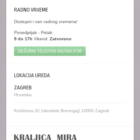
RADNO VRIJEME
Dostupni i van radnog vremena!
Ponedjeljak - Petak:
9 do 17h
Vikend:
Zatvoreno
DEŽURNI TELEFON
091/504-3738
LOKACIJA UREDA
ZAGREB
Hrvatska
Krešićeva 32
(okretiste Borongaj)
10000 Zagreb