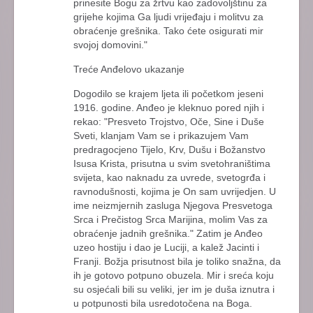
prinesite Bogu za žrtvu kao zadovoljštinu za
grijehe kojima Ga ljudi vrijeđaju i molitvu za
obraćenje grešnika. Tako ćete osigurati mir
svojoj domovini."
Treće Anđelovo ukazanje
Dogodilo se krajem ljeta ili početkom jeseni
1916. godine. Anđeo je kleknuo pored njih i
rekao: "Presveto Trojstvo, Oče, Sine i Duše
Sveti, klanjam Vam se i prikazujem Vam
predragocjeno Tijelo, Krv, Dušu i Božanstvo
Isusa Krista, prisutna u svim svetohraništima
svijeta, kao naknadu za uvrede, svetogrđa i
ravnodušnosti, kojima je On sam uvrijedjen. U
ime neizmjernih zasluga Njegova Presvetoga
Srca i Prečistog Srca Marijina, molim Vas za
obraćenje jadnih grešnika." Zatim je Anđeo
uzeo hostiju i dao je Luciji, a kalež Jacinti i
Franji. Božja prisutnost bila je toliko snažna, da
ih je gotovo potpuno obuzela. Mir i sreća koju
su osjećali bili su veliki, jer im je duša iznutra i
u potpunosti bila usredotočena na Boga.