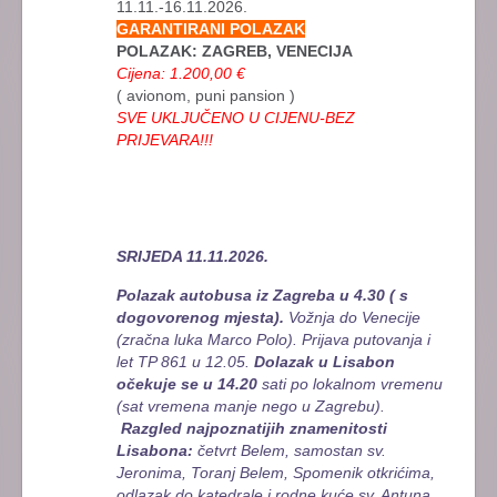
11.11.-16.11.2026.
GARANTIRANI POLAZAK
POLAZAK: ZAGREB, VENECIJA
Cijena: 1.200,00 €
( avionom, puni pansion )
SVE UKLJUČENO U CIJENU-BEZ
PRIJEVARA!!!
SRIJEDA 11.11.2026.
Polazak autobusa iz Zagreba u 4.30 ( s
dogovorenog mjesta).
Vožnja do Venecije
(zračna luka Marco Polo). Prijava putovanja i
let TP 861 u 12.05.
Dolazak u Lisabon
očekuje se u 14.20
sati po lokalnom vremenu
(sat vremena manje nego u Zagrebu).
Razgled najpoznatijih znamenitosti
Lisabona:
četvrt Belem, samostan sv.
Jeronima, Toranj Belem, Spomenik otkrićima,
odlazak do katedrale i rodne kuće sv. Antuna.