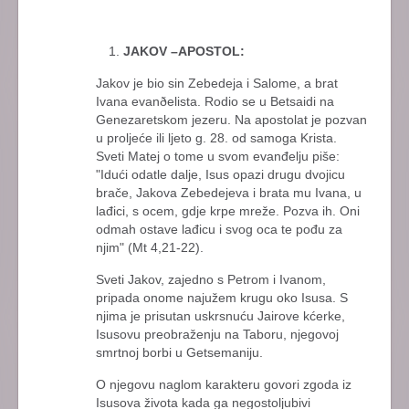
JAKOV –APOSTOL:
Jakov je bio sin Zebedeja i Salome, a brat
Ivana evanðelista. Rodio se u Betsaidi na
Genezaretskom jezeru. Na apostolat je pozvan
u proljeće ili ljeto g. 28. od samoga Krista.
Sveti Matej o tome u svom evanđelju piše:
"Idući odatle dalje, Isus opazi drugu dvojicu
brače, Jakova Zebedejeva i brata mu Ivana, u
lađici, s ocem, gdje krpe mreže. Pozva ih. Oni
odmah ostave lađicu i svog oca te pođu za
njim" (Mt 4,21-22).
Sveti Jakov, zajedno s Petrom i Ivanom,
pripada onome najužem krugu oko Isusa. S
njima je prisutan uskrsnuću Jairove kćerke,
Isusovu preobraženju na Taboru, njegovoj
smrtnoj borbi u Getsemaniju.
O njegovu naglom karakteru govori zgoda iz
Isusova života kada ga negostoljubivi