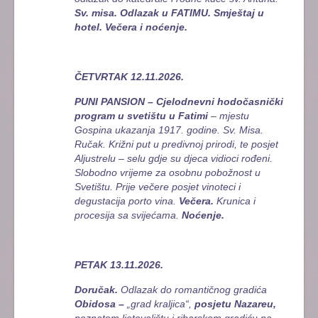
Sv. misa.
Odlazak u FATIMU.
Smještaj u
hotel. Večera i noćenje.
ČETVRTAK 12.11.2026.
PUNI PANSION – Cjelodnevni hodočasnički
program u svetištu u Fatimi
– mjestu
Gospina ukazanja 1917. godine. Sv. Misa.
Ručak. Križni put u predivnoj prirodi, te posjet
Aljustrelu – selu gdje su djeca vidioci rođeni.
Slobodno vrijeme za osobnu pobožnost u
Svetištu. Prije večere posjet vinoteci i
degustacija porto vina.
Večera.
Krunica i
procesija sa svijećama.
Noćenje.
PETAK 13.11.2026.
Doručak.
Odlazak do romantičnog gradića
Obidosa –
„grad kraljica“,
posjetu Nazareu,
poznatom ljetovalištu i ribarskom gradiću na