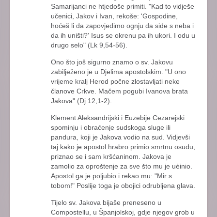
Samarijanci ne htjedoše primiti. "Kad to vidješe
učenici, Jakov i Ivan, rekoše: 'Gospodine,
hoćeš li da zapovjedimo ognju da siđe s neba i
da ih uništi?' Isus se okrenu pa ih ukori. I odu u
drugo selo" (Lk 9,54-56).
Ono što još sigurno znamo o sv. Jakovu
zabilježeno je u Djelima apostolskim. "U ono
vrijeme kralj Herod počne zlostavljati neke
članove Crkve. Mačem pogubi Ivanova brata
Jakova" (Dj 12,1-2).
Klement Aleksandrijski i Euzebije Cezarejski
spominju i obraćenje sudskoga sluge ili
pandura, koji je Jakova vodio na sud. Vidjevši
taj kako je apostol hrabro primio smrtnu osudu,
priznao se i sam kršćaninom. Jakova je
zamolio za oproštenje za sve što mu je uèinio.
Apostol ga je poljubio i rekao mu: "Mir s
tobom!" Poslije toga je obojici odrubljena glava.
Tijelo sv. Jakova bijaše preneseno u
Compostellu, u Španjolskoj, gdje njegov grob u