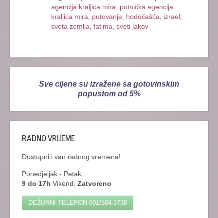
agencija kraljica mira
,
putnička agencija
kraljica mira
,
putovanje
,
hodočašća
,
izrael
,
sveta zemlja
,
fatima
,
sveti jakov
Sve cijene su izražene sa gotovinskim
popustom od 5%
RADNO VRIJEME
Dostupni i van radnog vremena!
Ponedjeljak - Petak:
9 do 17h
Vikend:
Zatvoreno
DEŽURNI TELEFON
091/504-3738