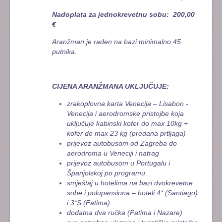
Nadoplata za jednokrevetnu sobu: 200,00
€
Aranžman je rađen na bazi minimalno 45
putnika.
CIJENA ARANŽMANA UKLJUČUJE:
zrakoplovna karta Venecija – Lisabon -
Venecija i aerodromske pristojbe koja
uključuje kabinski kofer do max 10kg +
kofer do max 23 kg (predana prtljaga)
prijevoz autobusom od Zagreba do
aerodroma u Veneciji i natrag
prijevoz autobusom u Portugalu i
Španjolskoj po programu
smještaj u hotelima na bazi dvokrevetne
sobe i polupansiona – hoteli 4* (Santiago)
i 3*S (Fatima)
dodatna dva ručka (Fatima i Nazare)