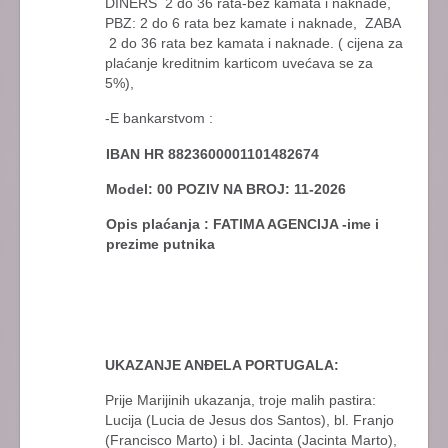
DINERS 2 do 36 rata-bez kamata i naknade,
PBZ: 2 do 6 rata bez kamate i naknade, ZABA
2 do 36 rata bez kamata i naknade. ( cijena za
plaćanje kreditnim karticom uvećava se za
5%),
-E bankarstvom :
IBAN HR 8823600001101482674
Model: 00 POZIV NA BROJ: 11-2026
Opis plaćanja : FATIMA AGENCIJA -ime i
prezime putnika
UKAZANJE ANĐELA PORTUGALA:
Prije Marijinih ukazanja, troje malih pastira:
Lucija (Lucia de Jesus dos Santos), bl. Franjo
(Francisco Marto) i bl. Jacinta (Jacinta Marto),