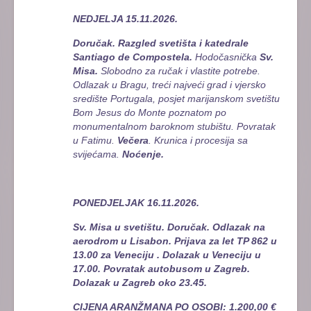
NEDJELJA 15.11.2026.
Doručak. Razgled svetišta i katedrale
Santiago de Compostela.
Hodočasnička
Sv.
Misa.
Slobodno za ručak i vlastite potrebe.
Odlazak u Bragu, treći najveći grad i vjersko
središte Portugala, posjet marijanskom svetištu
Bom Jesus do Monte poznatom po
monumentalnom baroknom stubištu. Povratak
u Fatimu.
Večera
. Krunica i procesija sa
svijećama.
Noćenje.
PONEDJELJAK 16.11.2026.
Sv. Misa u svetištu. Doručak. Odlazak na
aerodrom u Lisabon. Prijava za let TP 862 u
13.00 za Veneciju . Dolazak u Veneciju u
17.00. Povratak autobusom u Zagreb.
Dolazak u Zagreb oko 23.45.
CIJENA ARANŽMANA PO OSOBI: 1.200,00 €