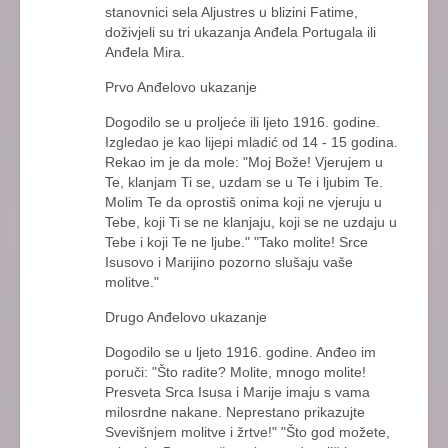
stanovnici sela Aljustres u blizini Fatime,
doživjeli su tri ukazanja Anđela Portugala ili
Anđela Mira.
Prvo Anđelovo ukazanje
Dogodilo se u proljeće ili ljeto 1916. godine.
Izgledao je kao lijepi mladić od 14 - 15 godina.
Rekao im je da mole: "Moj Bože! Vjerujem u
Te, klanjam Ti se, uzdam se u Te i ljubim Te.
Molim Te da oprostiš onima koji ne vjeruju u
Tebe, koji Ti se ne klanjaju, koji se ne uzdaju u
Tebe i koji Te ne ljube." "Tako molite! Srce
Isusovo i Marijino pozorno slušaju vaše
molitve."
Drugo Anđelovo ukazanje
Dogodilo se u ljeto 1916. godine. Anđeo im
poruči: "Što radite? Molite, mnogo molite!
Presveta Srca Isusa i Marije imaju s vama
milosrdne nakane. Neprestano prikazujte
Svevišnjem molitve i žrtve!" "Što god možete,